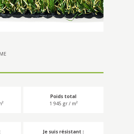
AME
Poids total
m²
1 945 gr / m²
:
Je suis résistant :